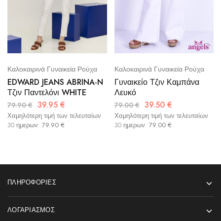
Καλοκαιρινά Γυναικεία Ρούχα
Καλοκαιρινά Γυναικεία Ρούχα
EDWARD JEANS ABRINA-N
Γυναικείο Τζιν Καμπάνα
Τζιν Παντελόνι WHITE
Λευκό
39.95
€
39.50
€
79.90
€
79.00
€
Χαμηλότερη τιμή των τελευταίων
Χαμηλότερη τιμή των τελευταίων
30 ημερων:
79.90
€
30 ημερων:
79.00
€
ΠΛΗΡΟΦΟΡΊΕΣ
ΛΟΓΑΡΙΑΣΜΌΣ