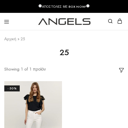
περιεχόμενο
ΑΠΟΣΤΟΛΈΣ ΜΕ BOX NOW!
Angels
Greek
Fashion
Fashion
Αρχική
»
25
–
Top
Quality
25
Showing
1
of
1
προϊόν
- 50%