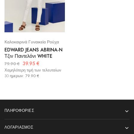
Καλοκαιρινά Γυναικεία Ρούχα
EDWARD JEANS ABRINA-N
Τζιν Παντελόνι WHITE
39.95
€
79.90
€
Χαμηλότερη τιμή των τελευταίων
30 ημερων:
79.90
€
ΠΛΗΡΟΦΟΡΊΕΣ
ΛΟΓΑΡΙΑΣΜΌΣ