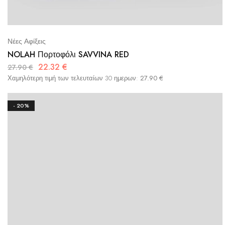
Νέες Αφίξεις
NOLAH Πορτοφόλι SAVVINA RED
22.32
€
27.90
€
Χαμηλότερη τιμή των τελευταίων 30 ημερων:
27.90
€
- 20%