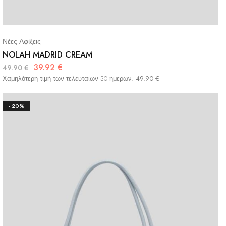
Νέες Αφίξεις
NOLAH MADRID CREAM
39.92
€
49.90
€
Χαμηλότερη τιμή των τελευταίων 30 ημερων:
49.90
€
- 20%