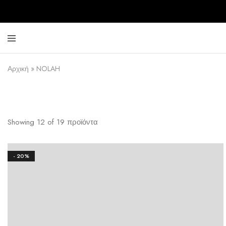
περιεχόμενο
Angels
Greek
Fashion
Fashion
Αρχική
»
NOLAH
–
Top
Quality
Showing
12
of
19
προϊόντα
- 20%