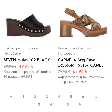
Καλοκαιρινά Γυναικεία
Καλοκαιρινά Γυναικεία
Παπούτσια
Παπούτσια
SEVEN Mules 102 BLACK
CARMELA Δερμάτινα
Σανδάλια 163157 CAMEL
49.95
€
69.95
€
63.96
€
79.95
€
Χαμηλότερη τιμή των τελευταίων
30 ημερων:
69.95
€
Χαμηλότερη τιμή των τελευταίων
30 ημερων:
79.95
€
1
2
3
4
5
6
…
43
44
45