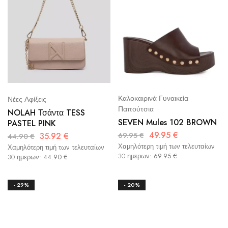
Καλοκαιρινά Γυναικεία
Νέες Αφίξεις
Παπούτσια
NOLAH Τσάντα TESS
SEVEN Mules 102 BROWN
PASTEL PINK
49.95
€
35.92
€
69.95
€
44.90
€
Χαμηλότερη τιμή των τελευταίων
Χαμηλότερη τιμή των τελευταίων
30 ημερων:
69.95
€
30 ημερων:
44.90
€
- 29%
- 20%