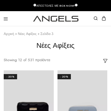
περιεχόμενο
ΑΠΟΣΤΟΛΈΣ ΜΕ BOX NOW!
Angels
Greek
Fashion
Fashion
Αρχική
»
Νέες Αφίξεις
»
Σελίδα 3
–
Top
Quality
Νέες Αφίξεις
Showing
12
of
531
προϊόντα
- 20%
- 20%