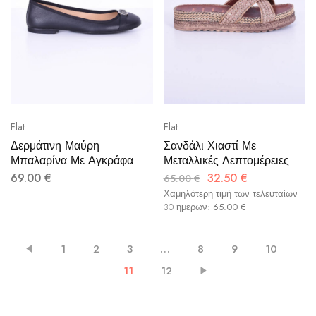
Flat
Flat
Δερμάτινη Μαύρη
Σανδάλι Χιαστί Με
Μπαλαρίνα Με Αγκράφα
Μεταλλικές Λεπτομέρειες
69.00
€
32.50
€
65.00
€
Χαμηλότερη τιμή των τελευταίων
30 ημερων:
65.00
€
1
2
3
…
8
9
10
11
12