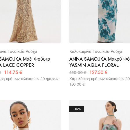
ινά Γυναικεία Ρούχα
Καλοκαιρινά Γυναικεία Ρούχα
SAMOUKA Μάξι Φούστα
ANNA SAMOUKA Μακρύ Φό
A LACE COPPER
YASMIN AQUA FLORAL
114.75
€
127.50
€
€
150.00
€
ρη τιμή των τελευταίων 30 ημερων:
Χαμηλότερη τιμή των τελευταίων 3
150.00
€
- 15%