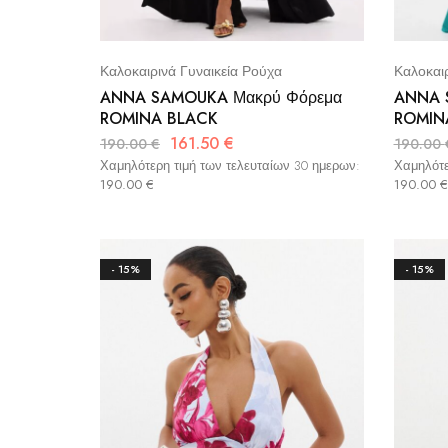
Καλοκαιρινά Γυναικεία Ρούχα
Καλοκαιρ
ANNA SAMOUKA Μακρύ Φόρεμα
ANNA 
ROMINA BLACK
ROMIN
161.50
€
190.00
€
190.00
Χαμηλότερη τιμή των τελευταίων 30 ημερων:
Χαμηλότε
190.00
€
190.00
€
- 15%
- 15%