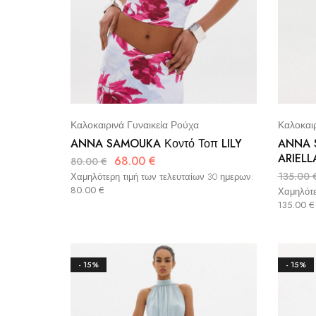
Καλοκαιρινά Γυναικεία Ρούχα
Καλοκαιρ
ANNA SAMOUKA Κοντό Τοπ LILY
ANNA 
ARIELL
68.00
€
80.00
€
135.00
Χαμηλότερη τιμή των τελευταίων 30 ημερων:
80.00
€
Χαμηλότε
135.00
€
- 15%
- 15%