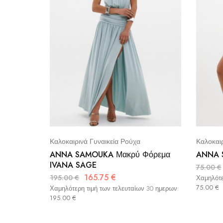
Καλοκαιρινά Γυναικεία Ρούχα
Καλοκαιρ
ANNA SAMOUKA Μακρύ Φόρεμα
ANNA 
IVANA SAGE
75.00
€
165.75
€
195.00
€
Χαμηλότε
75.00
€
Χαμηλότερη τιμή των τελευταίων 30 ημερων:
195.00
€