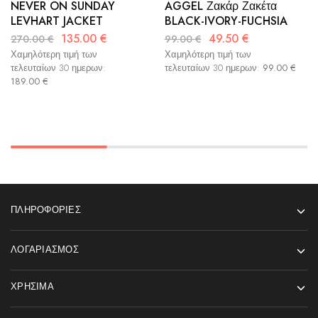
NEVER ON SUNDAY
AGGEL Ζακάρ Ζακέτα
LEVHART JACKET
BLACK-IVORY-FUCHSIA
135.00
€
49.50
€
270.00
€
99.00
€
Χαμηλότερη τιμή των
Χαμηλότερη τιμή των
τελευταίων 30 ημερων:
τελευταίων 30 ημερων:
99.00
€
189.00
€
ΠΛΗΡΟΦΟΡΊΕΣ
ΛΟΓΑΡΙΑΣΜΌΣ
ΧΡΉΣΙΜΑ