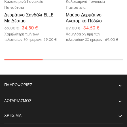
Καλοκαιρινά Γυναικεία
Καλοκαιρινά Γυναικεία
Παπούτσια
Παπούτσια
Δερμάτινο Σανδάλι ELLE
Μαύρο Δερμάτινο
Με Δέσιμο
Ανατομικό Πέδιλο
34.50
€
34.50
€
69.00
€
69.00
€
Χαμηλότερη τιμή των
Χαμηλότερη τιμή των
τελευταίων 30 ημερων:
69.00
€
τελευταίων 30 ημερων:
69.00
€
ΠΛΗΡΟΦΟΡΊΕΣ
ΛΟΓΑΡΙΑΣΜΌΣ
ΧΡΉΣΙΜΑ