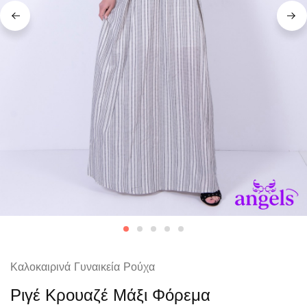
Καλοκαιρινά Γυναικεία Ρούχα
Ριγέ Κρουαζέ Μάξι Φόρεμα