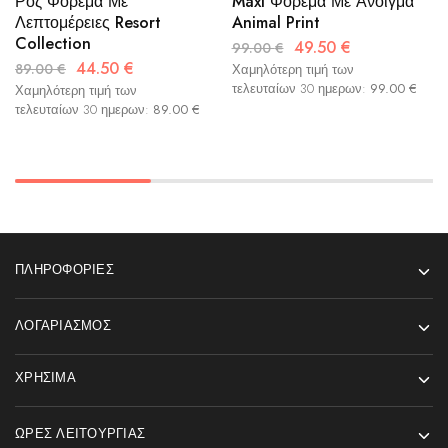
Ροζ Φόρεμα Με
Maxi Φόρεμα Με Άνοιγμα
Λεπτομέρειες Resort
Animal Print
Collection
49.50
€
99.00
€
44.50
€
89.00
€
Χαμηλότερη τιμή των
τελευταίων 30 ημερων:
99.00
€
Χαμηλότερη τιμή των
τελευταίων 30 ημερων:
89.00
€
ΠΛΗΡΟΦΟΡΊΕΣ
ΛΟΓΑΡΙΑΣΜΌΣ
ΧΡΉΣΙΜΑ
ΏΡΕΣ ΛΕΙΤΟΥΡΓΊΑΣ