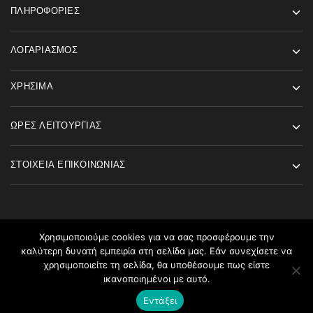
ΠΛΗΡΟΦΟΡΊΕΣ
ΛΟΓΑΡΙΑΣΜΌΣ
ΧΡΉΣΙΜΑ
ΏΡΕΣ ΛΕΙΤΟΥΡΓΊΑΣ
ΣΤΟΙΧΕΊΑ ΕΠΙΚΟΙΝΩΝΊΑΣ
Χρησιμοποιούμε cookies για να σας προσφέρουμε την
καλύτερη δυνατή εμπειρία στη σελίδα μας. Εάν συνεχίσετε να
©2026 Angels Fashion All rights reserved
χρησιμοποιείτε τη σελίδα, θα υποθέσουμε πως είστε
ικανοποιημένοι με αυτό.
Εντάξει
Καλάθι
Home
Menu
Αναζήτηση
Λογαριασμός