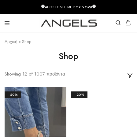
περιεχόμενο
ΑΠΟΣΤΟΛΈΣ ΜΕ BOX NOW!
Angels
Greek
Fashion
Fashion
Αρχική
»
Shop
–
Top
Quality
Shop
Showing
12
of
1007
προϊόντα
- 20%
- 20%