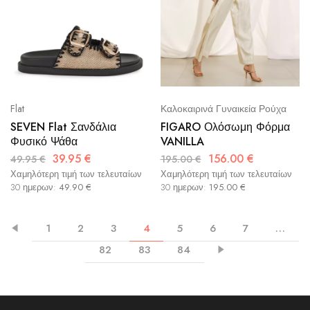
Καλοκαιρινά Γυναικεία Ρούχα
Flat
FIGARO Ολόσωμη Φόρμα
SEVEN Flat Σανδάλια
VANILLA
Φυσικό Ψάθα
156.00
€
39.95
€
195.00
€
49.95
€
Χαμηλότερη τιμή των τελευταίων
Χαμηλότερη τιμή των τελευταίων
30 ημερων:
195.00
€
30 ημερων:
49.90
€
1
2
3
4
5
6
7
…
82
83
84