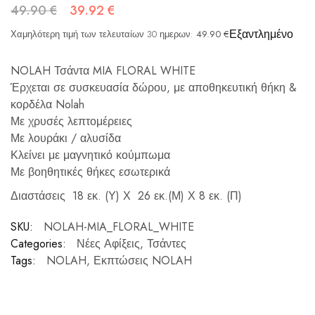
49.90
€
39.92
€
Εξαντλημένο
Χαμηλότερη τιμή των τελευταίων 30 ημερων:
49.90
€
NOLAH Τσάντα MIA FLORAL WHITE
Έρχεται σε συσκευασία δώρου, με αποθηκευτική θήκη &
κορδέλα Nolah
Με χρυσές λεπτομέρειες
Με λουράκι / αλυσίδα
Κλείνει με μαγνητικό κούμπωμα
Με βοηθητικές θήκες εσωτερικά
Διαστάσεις 18 εκ. (Υ) Χ 26 εκ.(Μ) Χ 8 εκ. (Π)
SKU:
NOLAH-MIA_FLORAL_WHITE
Categories:
Νέες Αφίξεις
,
Τσάντες
Tags:
NOLAH
,
Εκπτώσεις NOLAH