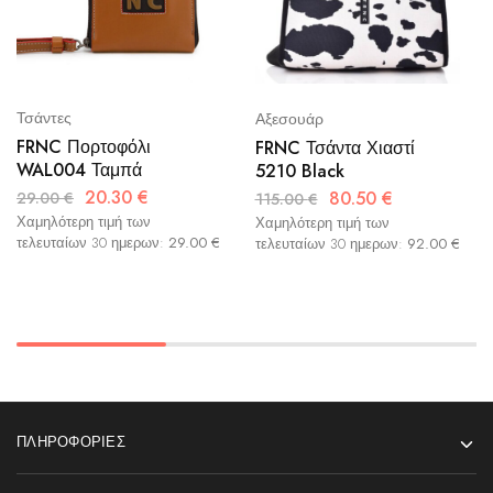
Τσάντες
Αξεσουάρ
FRNC Πορτοφόλι
FRNC Τσάντα Χιαστί
WAL004 Ταμπά
5210 Black
20.30
€
80.50
€
29.00
€
115.00
€
Χαμηλότερη τιμή των
Χαμηλότερη τιμή των
τελευταίων 30 ημερων:
29.00
€
τελευταίων 30 ημερων:
92.00
€
ΠΛΗΡΟΦΟΡΊΕΣ