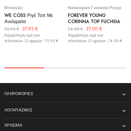
Μπλούζες
Καλοκαιρινά Γυναικεία Ρούχα
WE COSS Ριγέ Τοπ Με
FOREVER YOUNG
Ανοίγματα
CORINNA TOP FUCHSIA
37.95
€
37.00
€
75.90
€
74.00
€
Χαμηλότερη τιμή των
Χαμηλότερη τιμή των
τελευταίων 30 ημερων:
75.90
€
τελευταίων 30 ημερων:
74.00
€
ΠΛΗΡΟΦΟΡΊΕΣ
ΛΟΓΑΡΙΑΣΜΌΣ
ΧΡΉΣΙΜΑ