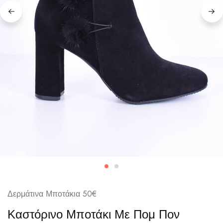
Δερμάτινα Μποτάκια 50€
Καστόρινο Μποτάκι Με Πομ Πον