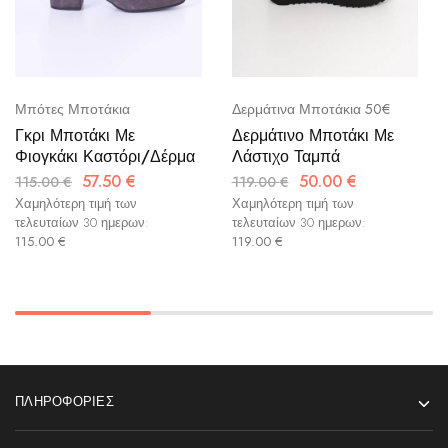
Μπότες Μποτάκια
Δερμάτινα Μποτάκια 50€
Γκρι Μποτάκι Με
Δερμάτινο Μποτάκι Με
Φιογκάκι Καστόρι/Δέρμα
Λάστιχο Ταμπά
57.50
€
50.00
€
115.00
€
119.00
€
Χαμηλότερη τιμή των
Χαμηλότερη τιμή των
τελευταίων 30 ημερων:
τελευταίων 30 ημερων:
115.00
€
119.00
€
ΠΛΗΡΟΦΟΡΊΕΣ