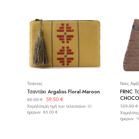
Τσάντες
Νέες Αφίξ
Τσαντάκι Argalios Floral-Maroon
FRNC Τσ
CHOCO
59.50
€
85.00
€
129.50
€
Χαμηλότερη τιμή των τελευταίων 30
ημερων:
85.00
€
Χαμηλότερ
ημερων:
1