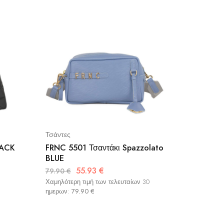
Τσάντες
Τσάντες
LACK
FRNC 5501 Τσαντάκι Spazzolato
NOLAH 
BLUE
47.00
€
55.93
€
79.90
€
Χαμηλότερ
ημερων:
Χαμηλότερη τιμή των τελευταίων 30
ημερων:
79.90
€