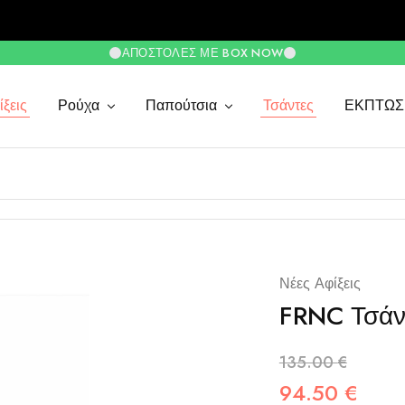
ΑΠΟΣΤΟΛΈΣ ΜΕ BOX NOW
ξεις
Ρούχα
Παπούτσια
Τσάντες
ΕΚΠΤΩΣ
Νέες Αφίξεις
FRNC Τσάν
135.00
€
94.50
€