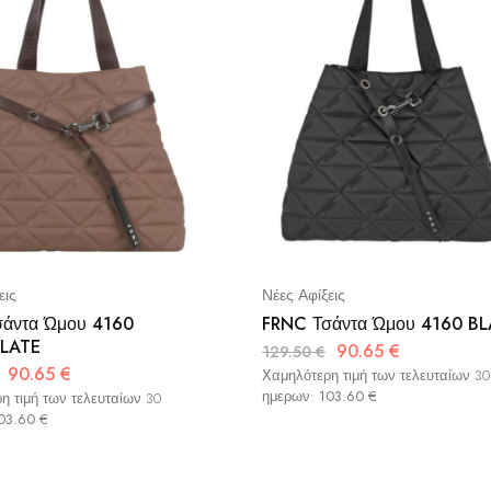
εις
Νέες Αφίξεις
άντα Ώμου 4160
FRNC Τσάντα Ώμου 4160 B
LATE
90.65
€
129.50
€
90.65
€
Χαμηλότερη τιμή των τελευταίων 30
ημερων:
103.60
€
η τιμή των τελευταίων 30
03.60
€