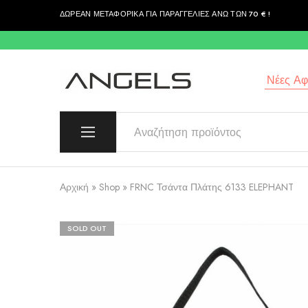
ΔΩΡΕΑΝ ΜΕΤΑΦΟΡΙΚΑ ΓΙΑ ΠΑΡΑΓΓΕΛΙΕΣ ΑΝΩ ΤΩΝ 70 € !
περιεχόμενο
Νέες Αφί
Angels
Greek
Fashion
Fashion
–
Top
Quality
Αρχική
»
Shop
»
FRNC Τσάντα Πλάτης 6133 ELEPHANT
SOLD OUT