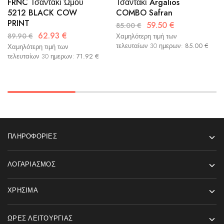
FRNC Τσαντάκι Ώμου
Τσαντάκι Argalios
5212 BLACK COW
COMBO Safran
PRINT
59.50
€
85.00
€
62.93
€
89.90
€
Χαμηλότερη τιμή των
τελευταίων 30 ημερων:
85.00
€
Χαμηλότερη τιμή των
τελευταίων 30 ημερων:
71.92
€
ΠΛΗΡΟΦΟΡΊΕΣ
ΛΟΓΑΡΙΑΣΜΌΣ
ΧΡΉΣΙΜΑ
ΏΡΕΣ ΛΕΙΤΟΥΡΓΊΑΣ