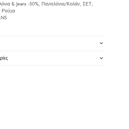
λόνια & Jeans -50%
,
Παντελόνια/Κολάν
,
ΣΕΤ
,
α Ρούχα
ANS
ρίες