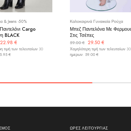
α & Jeans -50%
Καλοκαιρινά Γυναικεία Ρούχα
αντελόνι Cargo
Μπεζ Παντελόνα Με Φερμου
νη BLACK
Στις Τσέπες
22.98
€
29.50
€
59.00
€
η τιμή των τελευταίων 30
Χαμηλότερη τιμή των τελευταίων 30
5.95
€
ημερων:
59.00
€
ΑΣΜΌΣ
ΏΡΕΣ ΛΕΙΤΟΥΡΓΊΑΣ