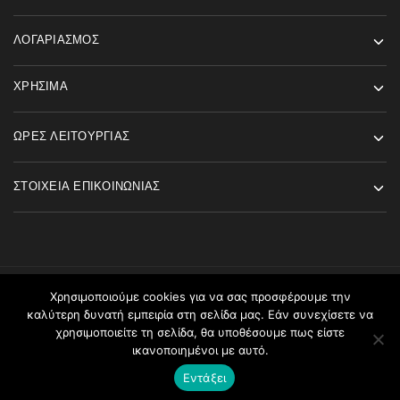
ΛΟΓΑΡΙΑΣΜΌΣ
ΧΡΉΣΙΜΑ
ΏΡΕΣ ΛΕΙΤΟΥΡΓΊΑΣ
ΣΤΟΙΧΕΊΑ ΕΠΙΚΟΙΝΩΝΊΑΣ
Χρησιμοποιούμε cookies για να σας προσφέρουμε την
©2026 Angels Fashion All rights reserved
καλύτερη δυνατή εμπειρία στη σελίδα μας. Εάν συνεχίσετε να
χρησιμοποιείτε τη σελίδα, θα υποθέσουμε πως είστε
ικανοποιημένοι με αυτό.
Εντάξει
Καλάθι
Home
Menu
Αναζήτηση
Λογαριασμός