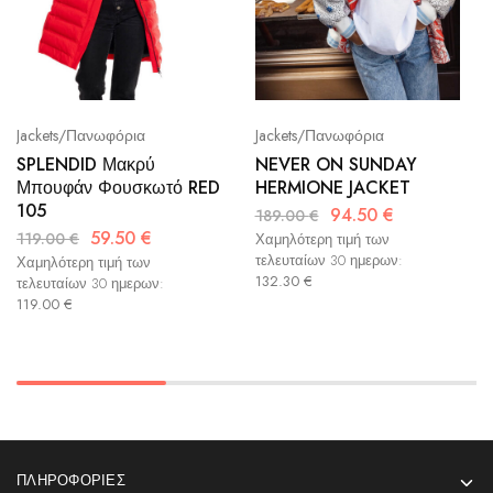
Jackets/Πανωφόρια
Jackets/Πανωφόρια
SPLENDID Μακρύ
NEVER ON SUNDAY
Μπουφάν Φουσκωτό RED
HERMIONE JACKET
105
94.50
€
189.00
€
59.50
€
119.00
€
Χαμηλότερη τιμή των
τελευταίων 30 ημερων:
Χαμηλότερη τιμή των
132.30
€
τελευταίων 30 ημερων:
119.00
€
ΠΛΗΡΟΦΟΡΊΕΣ