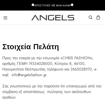
περιεχόμενο
ΑΠΟΣΤΟΛΈΣ ΜΕ BOX NOW!
Angels
Greek
Fashion
Fashion
–
Top
Quality
Στοιχεία Πελάτη
Προς την εταιρία με την επωνυμία «CHRIS FASHION»,
αριθμός ΓΕΜΗ
19334028000
, Κύπρου 8, 46100,
Ηγουμενίτσα Θεσπρωτίας τηλέφωνο και 2665028970, e-
mail: info@angelsfashion.gr.
Σας γνωστοποιώ με την παρούσα ότι υπαναχωρώ από την
σύμβαση εξ αποστάσεως πώλησης των ακόλουθων
αγαθών: